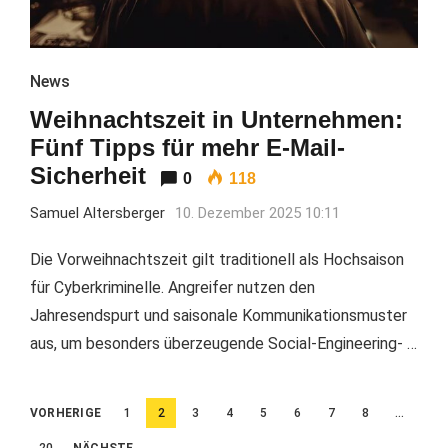
News
Weihnachtszeit in Unternehmen:
Fünf Tipps für mehr E-Mail-
Sicherheit
0
118
Samuel Altersberger
10. Dezember 2025 10:11
Die Vorweihnachtszeit gilt traditionell als Hochsaison
für Cyberkriminelle. Angreifer nutzen den
Jahresendspurt und saisonale Kommunikationsmuster
aus, um besonders überzeugende Social-Engineering- …
Beitragsnavigation
VORHERIGE
1
2
3
4
5
6
7
8
…
20
NÄCHSTE