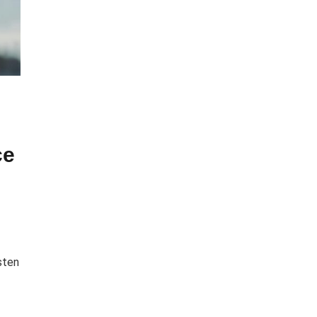
ce
sten