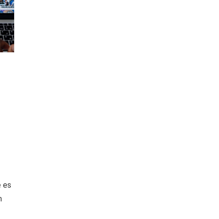
e es
m