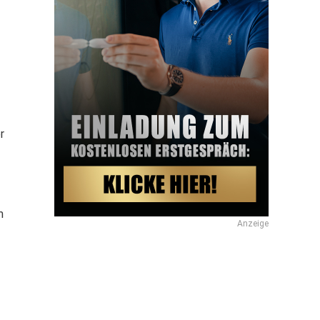
r
r
m
Anzeige