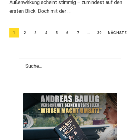
Außenwirkung scheint stimmig – zumindest auf den
ersten Blick. Doch mit der …
Beitragsnavigation
1
2
3
4
5
6
7
…
39
NÄCHSTE