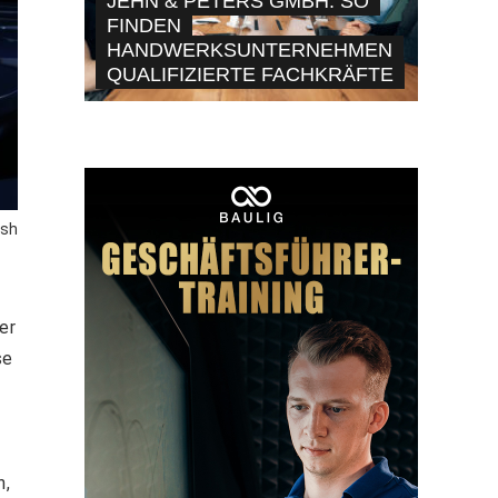
JEHN & PETERS GMBH: SO
FINDEN
HANDWERKSUNTERNEHMEN
QUALIFIZIERTE FACHKRÄFTE
ash
er
se
h,