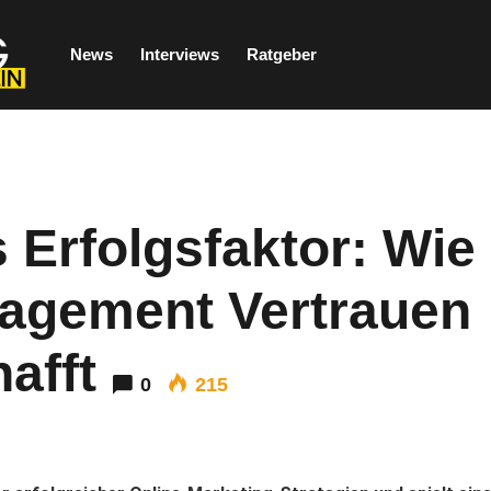
News
Interviews
Ratgeber
s Erfolgsfaktor: Wie
agement Vertrauen
afft
0
215