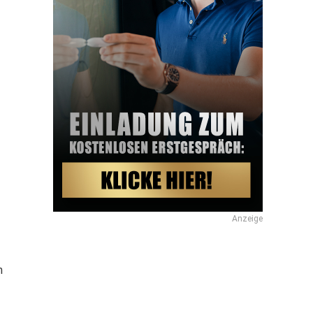
Anzeige
m