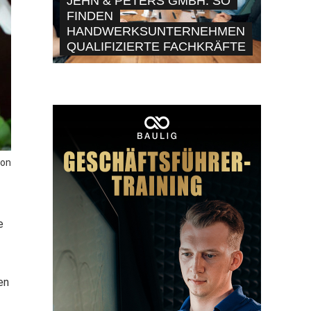
JEHN & PETERS GMBH: SO
FINDEN
HANDWERKSUNTERNEHMEN
QUALIFIZIERTE FACHKRÄFTE
mon
e
en