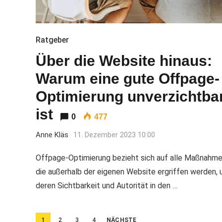
Ratgeber
Über die Website hinaus:
Warum eine gute Offpage-
Optimierung unverzichtba
ist
0
477
Anne Kläs
11. Dezember 2023 10:00
Offpage-Optimierung bezieht sich auf alle Maßnahme
die außerhalb der eigenen Website ergriffen werden,
deren Sichtbarkeit und Autorität in den …
Beitragsnavigation
1
2
3
4
NÄCHSTE