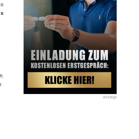
go
is
n.
:
Anzeige