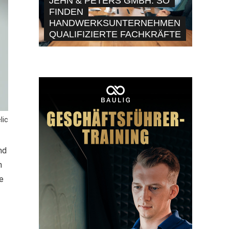
JEHN & PETERS GMBH: SO
FINDEN
HANDWERKSUNTERNEHMEN
QUALIFIZIERTE FACHKRÄFTE
lic
nd
n
ie