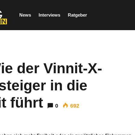
News
Interviews
Ratgeber
ie der Vinnit-X-
teiger in die
t führt
0
692