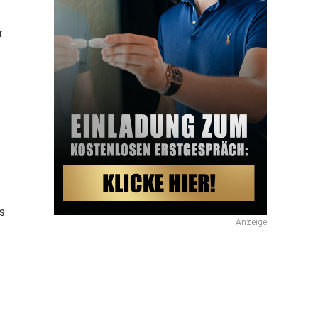
r
es
Anzeige