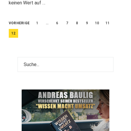
keinen Wert auf …
Beitragsnavigation
VORHERIGE
1
…
6
7
8
9
10
11
12