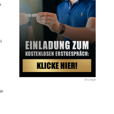
e
l
Anzeige
in