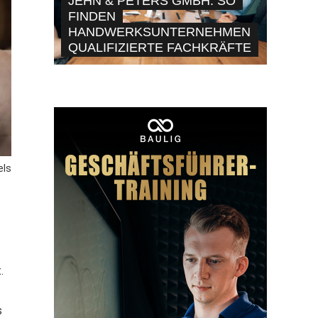
JEHN & PETERS GMBH: SO
FINDEN
HANDWERKSUNTERNEHMEN
QUALIFIZIERTE FACHKRÄFTE
els
.
s