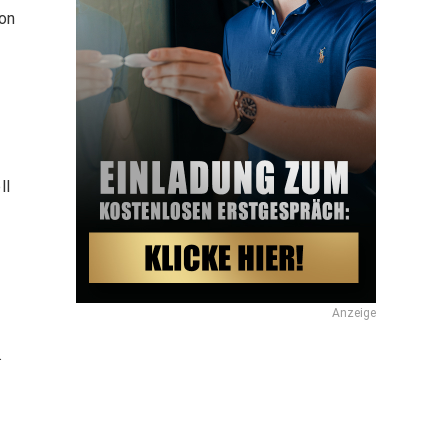
von
ll
Anzeige
.