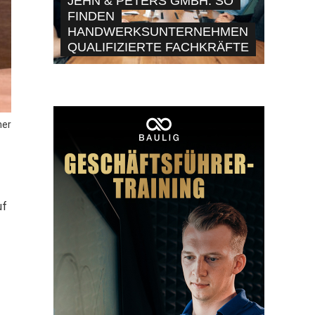
JEHN & PETERS GMBH: SO
FINDEN
HANDWERKSUNTERNEHMEN
QUALIFIZIERTE FACHKRÄFTE
ner
uf
s