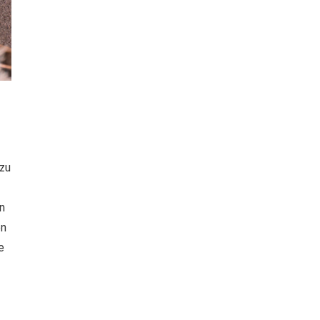
zu
n
en
e