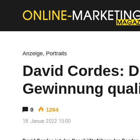
Anzeige
,
Portraits
David Cordes: D
Gewinnung qualif
0
1264
18. Januar 2022 15:00