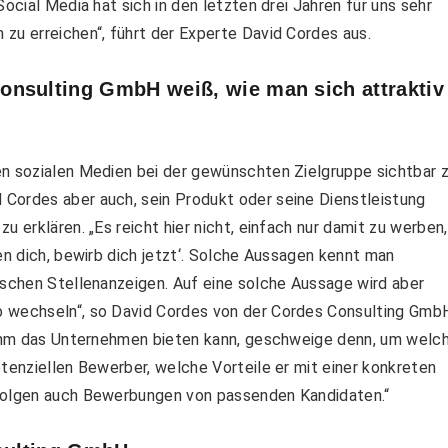
ocial Media hat sich in den letzten drei Jahren für uns sehr
zu erreichen“, führt der Experte David Cordes aus.
Consulting GmbH weiß, wie man s
ich attraktiv
en sozialen Medien bei der gewünschten Zielgruppe sichtbar 
Cordes aber auch, sein Produkt oder seine Dienstleistung
 erklären. „Es reicht hier nicht, einfach nur damit zu werben,
en dich, bewirb dich jetzt‘. Solche Aussagen kennt man
ischen Stellenanzeigen. Auf eine solche Aussage wird aber
b wechseln“, so David Cordes von der Cordes Consulting Gmb
s ihm das Unternehmen bieten kann, geschweige denn, um welc
otenziellen Bewerber, welche Vorteile er mit einer konkreten
rfolgen auch Bewerbungen von passenden Kandidaten.“