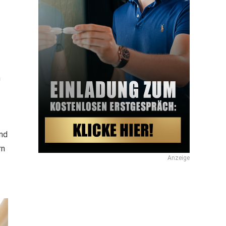
n
und
rn
Anzeige