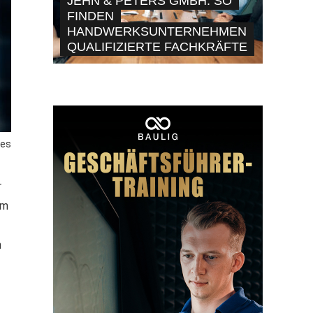
JEHN & PETERS GMBH: SO
FINDEN
HANDWERKSUNTERNEHMEN
QUALIFIZIERTE FACHKRÄFTE
des
r
am
n
g