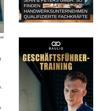
JEHN & PETERS GMBH: SO
FINDEN
HANDWERKSUNTERNEHMEN
QUALIFIZIERTE FACHKRÄFTE
nar
t
,
m