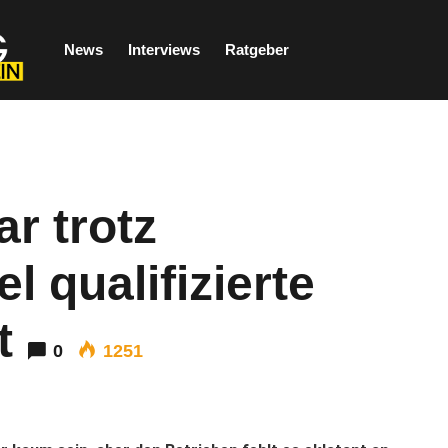
News
Interviews
Ratgeber
r trotz
 qualifizierte
t
0
1251