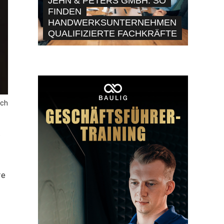
JEHN & PETERS GMBH: SO
FINDEN
HANDWERKSUNTERNEHMEN
QUALIFIZIERTE FACHKRÄFTE
sch
.
re