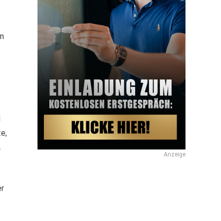
on
e
d
e,
.
Anzeige
er