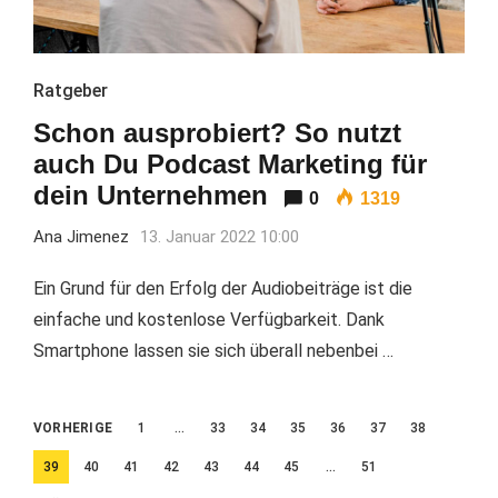
Ratgeber
Schon ausprobiert? So nutzt
auch Du Podcast Marketing für
dein Unternehmen
0
1319
Ana Jimenez
13. Januar 2022 10:00
Ein Grund für den Erfolg der Audiobeiträge ist die
einfache und kostenlose Verfügbarkeit. Dank
Smartphone lassen sie sich überall nebenbei …
Beitragsnavigation
VORHERIGE
1
…
33
34
35
36
37
38
39
40
41
42
43
44
45
…
51