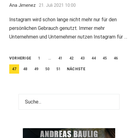
Ana Jimenez
21. Juli 2021 10:00
Instagram wird schon lange nicht mehr nur für den
persönlichen Gebrauch genutzt. Immer mehr
Unternehmen und Unternehmer nutzen Instagram für …
Beitragsnavigation
VORHERIGE
1
…
41
42
43
44
45
46
47
48
49
50
51
NÄCHSTE