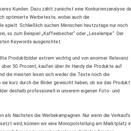
seres Kunden. Dazu zählt zunächst eine Konkurrenzanalyse d
ch optimierte Werbetexte, wobei auch die
e spielt. Schließlich suchen Menschen heutzutage nur noch
in, so zum Beispiel „Kaffeebecher“ oder „Leselampe“. Der
gsten Keywords ausgerichtet.
tellte Produktbilder extrem wichtig und von enormer Relevanz
 über 50 Prozent, kaufen über ihr Handy die Produkte auf
nd die meisten lesen sich weder die Texte noch die
sie kurz durch die Bilder gewischt haben, ob sie das Produkt
lder deshalb professionell in unserem eigenen Foto- und
lgen als Nächstes die Werbekampagnen. Nur wenn die Verkaufs
esetzt wird, können wir eine Monopolstellung am Marktplatz i