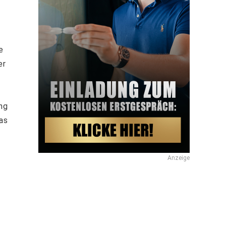
e
er
ng
as
Anzeige