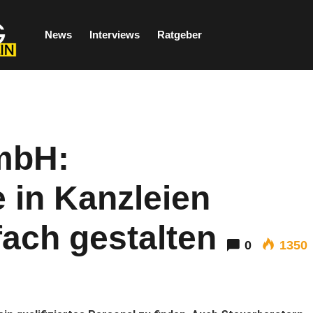
News
Interviews
Ratgeber
mbH:
 in Kanzleien
nfach gestalten
0
1350