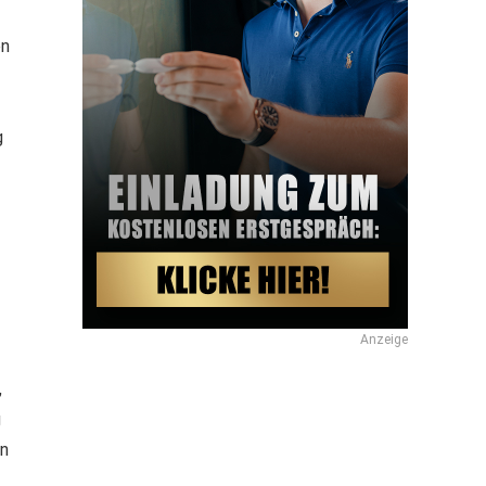
en
r
g
Anzeige
,
g
on