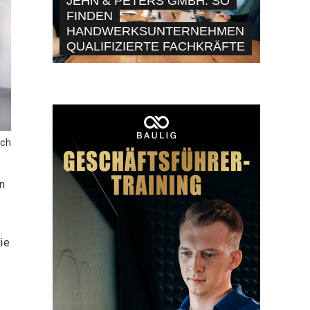
JEHN & PETERS GMBH: SO
FINDEN
HANDWERKSUNTERNEHMEN
QUALIFIZIERTE FACHKRÄFTE
sch
n
ie