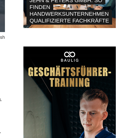
JEHN & PETERS GMBH: SO
FINDEN
HANDWERKSUNTERNEHMEN
QUALIFIZIERTE FACHKRÄFTE
ash
,
r