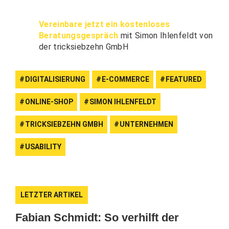
Vereinbare jetzt ein kostenloses
Beratungsgespräch
mit Simon Ihlenfeldt von
der tricksiebzehn GmbH
DIGITALISIERUNG
E-COMMERCE
FEATURED
ONLINE-SHOP
SIMON IHLENFELDT
TRICKSIEBZEHN GMBH
UNTERNEHMEN
USABILITY
LETZTER ARTIKEL
Fabian Schmidt: So verhilft der