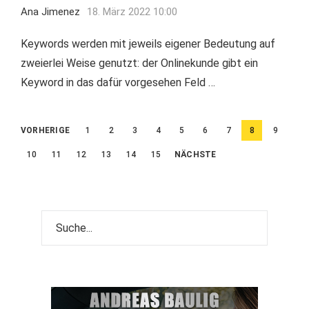
Ana Jimenez
18. März 2022 10:00
Keywords werden mit jeweils eigener Bedeutung auf
zweierlei Weise genutzt: der Onlinekunde gibt ein
Keyword in das dafür vorgesehen Feld …
Beitragsnavigation
VORHERIGE
1
2
3
4
5
6
7
8
9
10
11
12
13
14
15
NÄCHSTE