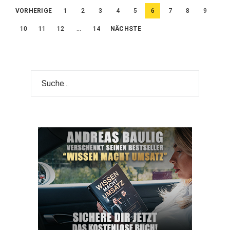
Beitragsnavigation
VORHERIGE
1
2
3
4
5
6
7
8
9
10
11
12
…
14
NÄCHSTE