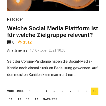
Ratgeber
Welche Social Media Plattform ist
für welche Zielgruppe relevant?
0
1512
Ana Jimenez
17. Oktober 2021 10:00
Seit der Corona-Pandemie haben die Social-Media-
Kanäle noch einmal stark an Bedeutung gewonnen. Auf
den meisten Kanälen kann man nicht nur …
Beitragsnavigation
VORHERIGE
1
…
4
5
6
7
8
9
10
11
12
13
14
NÄCHSTE