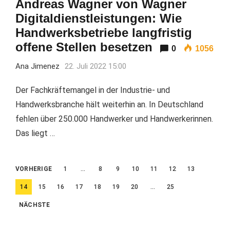
Andreas Wagner von Wagner
Digitaldienstleistungen: Wie
Handwerksbetriebe langfristig
offene Stellen besetzen
0
1056
Ana Jimenez
22. Juli 2022 15:00
Der Fachkräftemangel in der Industrie- und
Handwerksbranche hält weiterhin an. In Deutschland
fehlen über 250.000 Handwerker und Handwerkerinnen.
Das liegt …
Beitragsnavigation
VORHERIGE
1
…
8
9
10
11
12
13
14
15
16
17
18
19
20
…
25
NÄCHSTE