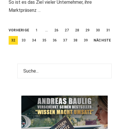
So ist es das Ziel vieler Unternehmer, ihre
Marktpräsenz …
Beitragsnavigation
VORHERIGE
1
…
26
27
28
29
30
31
32
33
34
35
36
37
38
39
NÄCHSTE