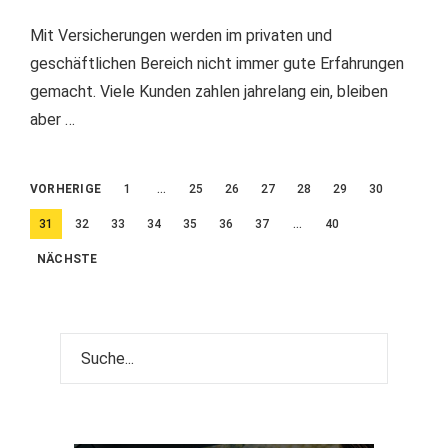
Mit Versicherungen werden im privaten und
geschäftlichen Bereich nicht immer gute Erfahrungen
gemacht. Viele Kunden zahlen jahrelang ein, bleiben
aber …
Beitragsnavigation
VORHERIGE
1
…
25
26
27
28
29
30
31
32
33
34
35
36
37
…
40
NÄCHSTE